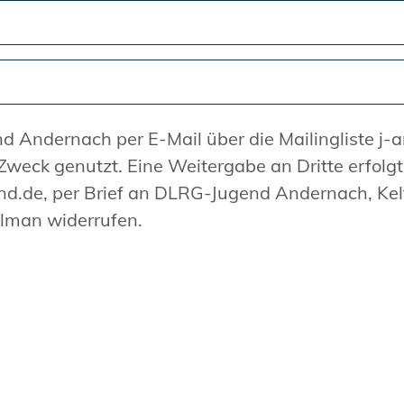
-jugendverteiler informiert. Meine
e, per Brief an DLRG-Jugend Andernach, Keltenstr. 1
ilman widerrufen.