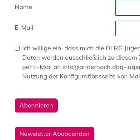
Name
E-Mail
Ich willige ein, dass mich die DLRG Jugend Andernach per E-Mail über die Mailingliste j-andernach
Daten werden ausschließlich zu diesem Zweck genutzt. Eine Weitergabe an Dritte erfolgt nicht. Ich kann die Einwilligung jederzeit
per E-Mail an info@andernach.dlrg-jugend.d
Nutzung der Konfigurationsseite von Ma
Newsletter Abobeenden