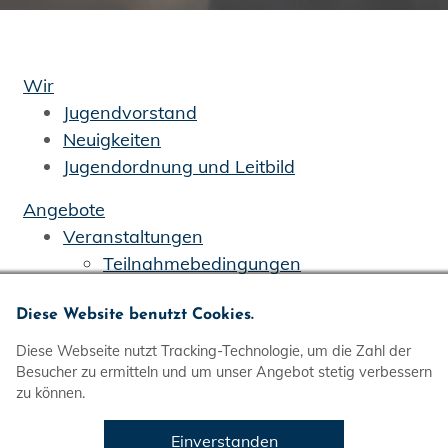
Wir
Jugendvorstand
Neuigkeiten
Jugendordnung und Leitbild
Angebote
Veranstaltungen
Teilnahmebedingungen
Prävention sexualisierter Gewalt
Vertrauenspersonen
Diese Website benutzt Cookies.
Jugend-Einsatz-Team
Diese Webseite nutzt Tracking-Technologie, um die Zahl der
Galerie
Besucher zu ermitteln und um unser Angebot stetig verbessern
zu können.
Die Ortsgruppe
Einverstanden