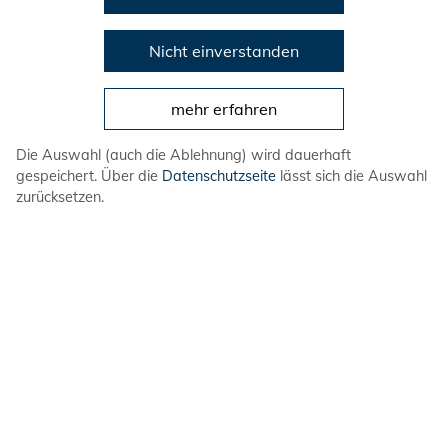
Veranstaltungen
Nicht einverstanden
mehr erfahren
Wir
Angebote
Die Auswahl (auch die Ablehnung) wird dauerhaft
gespeichert. Über die
Datenschutzseite
lässt sich die Auswahl
Die Ortsgruppe
zurücksetzen.
Veranstaltungen
DLRG-Jugend
Ortsgruppe Andernach
Kontakt
DLRG-Jugend
in den sozialen Netzwerken