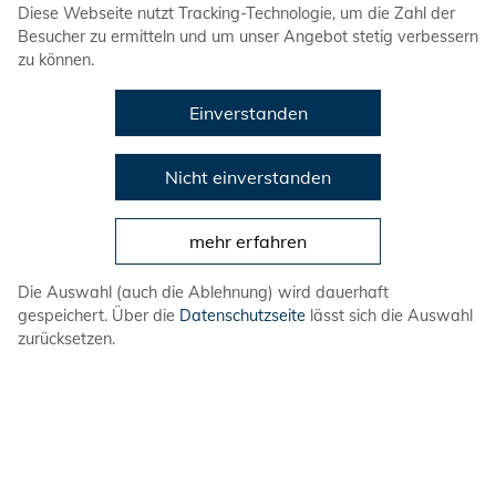
Diese Webseite nutzt Tracking-Technologie, um die Zahl der
Besucher zu ermitteln und um unser Angebot stetig verbessern
zu können.
Einverstanden
Am vergangenen Dienstag war es endlich
Nicht einverstanden
wieder so weit: Unser erstes
Grill & Chill
in
diesem Jahr hat stattgefunden – und es war
mehr erfahren
ein voller Erfolg! Nach dem Training haben
sich viele Mitglieder der DLRG-Jugend
Die Auswahl (auch die Ablehnung) wird dauerhaft
gespeichert. Über die
Datenschutzseite
lässt sich die Auswahl
Andernach an der Halle getroffen, um
zurücksetzen.
gemeinsam zu grillen, zu quatschen und den
Sommerabend zu genießen.
Wie immer konntet ihr euer eigenes Grillgut
mitbringen und vor Ort in der Kühlbox lagern.
Für Getränke hat sich der
Jugendvorstand